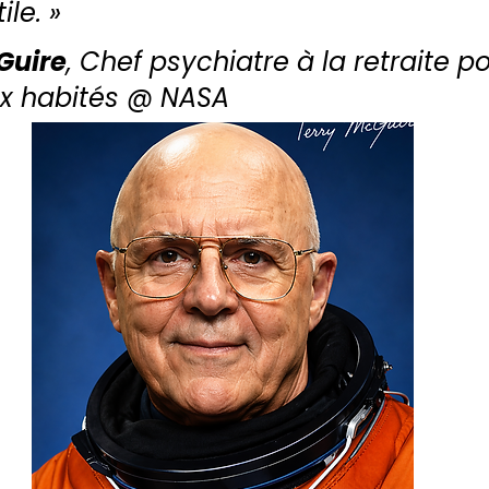
ile. » 
Guire
, Chef psychiatre à la retraite po
ux habités @ NASA