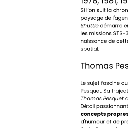
1978, 1981, 
Si l’on suit la chr
paysage de l'agenc
Shuttle
 démarre en
les missions STS-3
naissance de cett
spatial.
Thomas Pesq
Le sujet fascine a
Pesquet. Sa traje
Thomas Pesquet
 
Détail passionnant 
concepts propres
d'humour et de pré