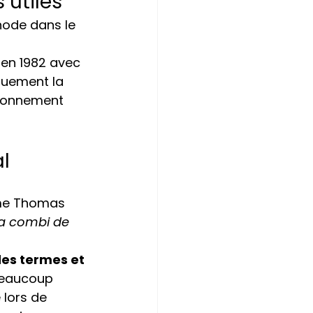
 utiles
thode dans le 
en 1982 avec 
quement la 
ironnement 
al
mme Thomas 
a combi de 
des termes et 
 beaucoup 
lors de 