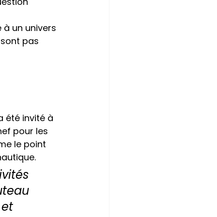
uestion 
 à un univers 
 sont pas 
été invité à 
hef pour les 
e le point 
autique.
vités 
uteau 
et 