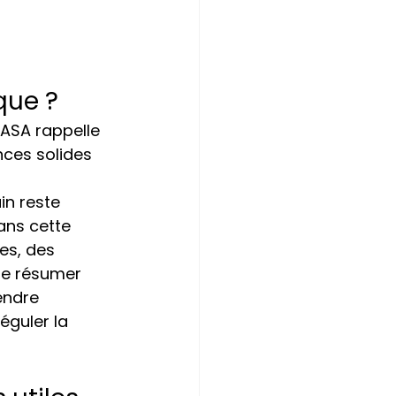
que ?
NASA rappelle 
ces solides 
n reste 
ans cette 
es, des 
re résumer 
endre 
éguler la 