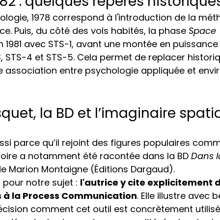
1982 : quelques repères historiques
onologie, 1978 correspond à l'introduction de la mé
e. Puis, du côté des vols habités, la phase 
Space 
 1981 avec STS-1, avant une montée en puissance 
, STS-4 et STS-5. Cela permet de replacer histori
e association entre psychologie appliquée et env
uet, la BD et l’imaginaire spati
ussi parce qu’il rejoint des figures populaires co
ctoire a notamment été racontée dans la BD 
Dans l
de Marion Montaigne (Éditions Dargaud).
pour notre sujet : 
l'autrice y cite explicitement 
 à la Process Communication
. Elle illustre avec
cision comment cet outil est concrètement utilisé 