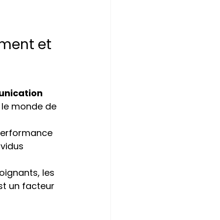
ment et 
nication 
r le monde de 
 performance 
ividus 
oignants, les 
t un facteur 