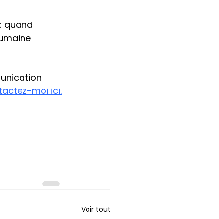
 : quand 
humaine 
unication 
actez-moi ici.
Voir tout