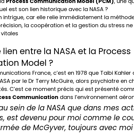
la 
Process Communication Model (PCM)
, une q
uel est son lien historique avec la NASA ?
n intrigue, car elle relie immédiatement la méthode
précision, la coopération et la gestion du stress ne
vitales
e lien entre la NASA et la Process 
ion Model ?
nications France, c’est en 1978 que Taibi Kahler a 
NASA par le Dr Terry McGuire, alors psychiatre en c
tés. C’est ce moment précis qui est présenté comm
cess Communication
 dans l’environnement aéron
 au sein de la NASA que dans mes acti
s, est devenu pour moi comme le co
'armée de McGyver, toujours avec moi 