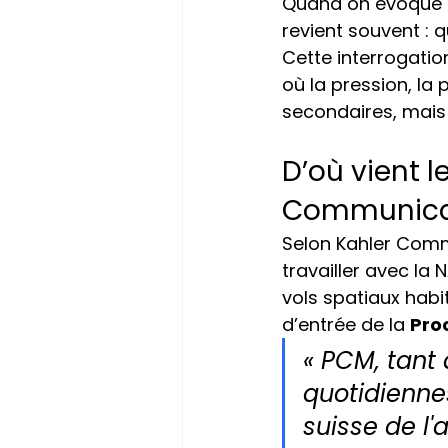
Quand on évoque 
revient souvent : q
Cette interrogatio
où la pression, la 
secondaires, mais 
D’où vient l
Communicat
Selon Kahler Commu
travailler avec la 
vols spatiaux habi
d’entrée de la 
Pro
« PCM, tant
quotidienne
suisse de l