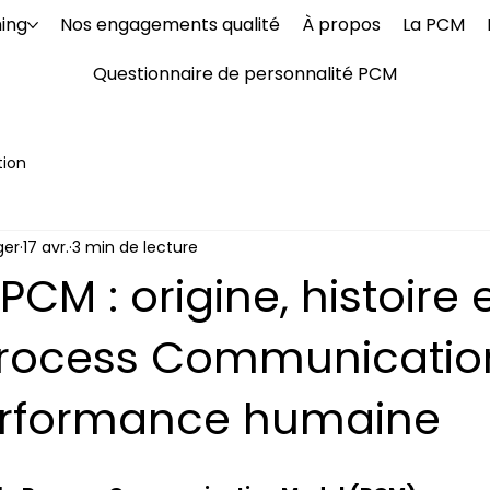
ing
Nos engagements qualité
À propos
La PCM
Questionnaire de personnalité PCM
tion
ger
17 avr.
3 min de lecture
PCM : origine, histoire 
Process Communication
erformance humaine