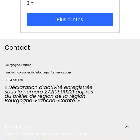
3 h
Plus d'infos
Contact
Bourgogne, France
jeanfrancoisroger@dialogueperformance.com
06 04 50 61 50
« Déclaration d’activité enregistrée
sous le numéro 27210500221 auprès
du préfet de région de la région
Bourgogne-Franche-Comté. »
Formations
Cohésion d’équipe & Team Building