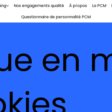
ing
Nos engagements qualité
À propos
La PCM
Questionnaire de personnalité PCM
que en 
kies