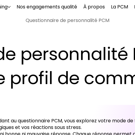
ing
Nos engagements qualité
À propos
La PCM
Questionnaire de personnalité PCM
de personnalité 
e profil de com
ant au questionnaire PCM, vous explorez votre mode de f
iques et vos réactions sous stress.
’y a ni bonne ni mauvaise réponse. Chaque réponse perme