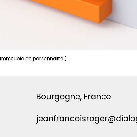
 Immeuble de personnalité )
Aperçu rapide
Bourgogne, France
jeanfrancoisroger@dial