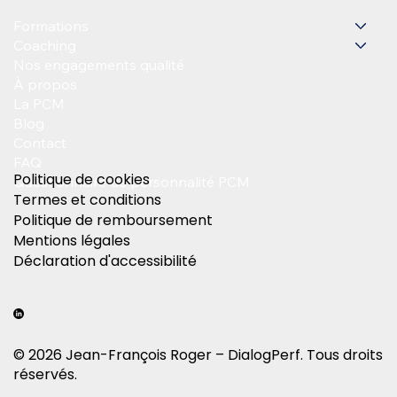
Formations
Coaching
Nos engagements qualité
À propos
La PCM
Blog
Contact
FAQ
Politique de cookies
Questionnaire de personnalité PCM
Termes et conditions
Politique de remboursement
Mentions légales
Déclaration d'accessibilité
© 2026 Jean-François Roger – DialogPerf. Tous droits
réservés.