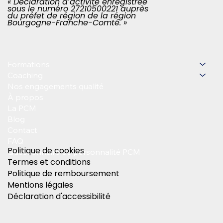
« Déclaration d’activité enregistrée
sous le numéro 27210500221 auprès
du préfet de région de la région
Bourgogne-Franche-Comté. »
Formations
Coaching
Nos engagements qualité
À propos
La PCM
Blog
Contact
FAQ
Politique de cookies
Questionnaire de personnalité PCM
Termes et conditions
Politique de remboursement
Mentions légales
Déclaration d'accessibilité