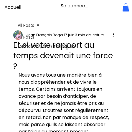
Se connecter
Accueil
All Posts
Jean François Roger
17 juin
3 min de lecture
All Posts
Et si votre rapport au
formation pcm / formation
temps devenait une force
?
Nous avons tous une manière bien à 
nous d'appréhender et de vivre le 
temps. Certains arrivent toujours en 
avance par besoin d’anticiper, de 
sécuriser et de ne jamais être pris au 
dépourvu. D’autres sont régulièrement 
en retard, non par manque de respect, 
mais parce qu’ils se laissent absorber 
par l’élan du moment présent.