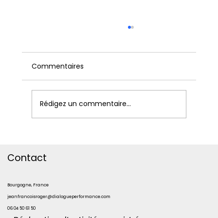
Commentaires
Rédigez un commentaire...
Pourquoi investir dans une formation
Process Communication Model
Contact
(PCM) ?
Bourgogne, France
jeanfrancoisroger@dialogueperformance.com
06 04 50 61 50