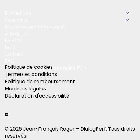
Formations
Coaching
Nos engagements qualité
À propos
La PCM
Blog
Contact
FAQ
Politique de cookies
Questionnaire de personnalité PCM
Termes et conditions
Politique de remboursement
Mentions légales
Déclaration d'accessibilité
© 2026 Jean-François Roger – DialogPerf. Tous droits
réservés.