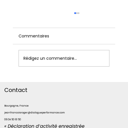
Commentaires
Rédigez un commentaire...
Comment manager la Génération Z
et fédérer toutes les générations en
Contact
entreprise ?
Bourgogne, France
jeanfrancoisroger@dialogueperformance.com
06 04 50 61 50
« Déclaration d’activité enregistrée