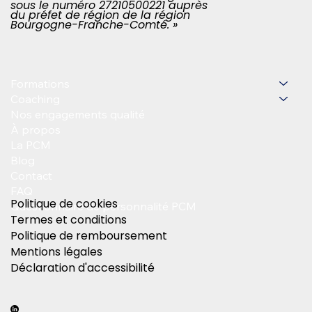
sous le numéro 27210500221 auprès
du préfet de région de la région
Bourgogne-Franche-Comté. »
Formations
Coaching
Nos engagements qualité
À propos
La PCM
Blog
Contact
FAQ
Politique de cookies
Questionnaire de personnalité PCM
Termes et conditions
Politique de remboursement
Mentions légales
Déclaration d'accessibilité