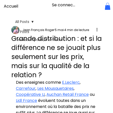
Se connecter
Accueil
All Posts
Jean François Roger
5 mai
4 min de lecture
All Posts
Grande distribution : et si la
formation pcm / formation
différence ne se jouait plus
seulement sur les prix,
mais sur la qualité de la
relation ?
Des enseignes comme 
E.Leclerc
, 
Carrefour
, 
Les Mousquetaires
, 
Coopérative U
, 
Auchan Retail France
 ou 
Lidl France
 évoluent toutes dans un 
environnement où la bataille des prix ne 
suffit plus. La différence se joue aussi sur 