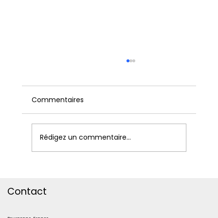
Commentaires
Rédigez un commentaire...
Comment manager la Génération Z
et fédérer toutes les générations en
Contact
entreprise ?