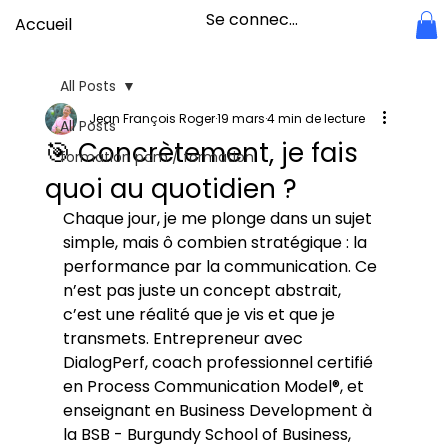
Se connecter
Accueil
All Posts
Jean François Roger
19 mars
4 min de lecture
All Posts
🎯 Concrètement, je fais
formation pcm / formation
quoi au quotidien ?
Chaque jour, je me plonge dans un sujet 
simple, mais ô combien stratégique : la 
performance par la communication. Ce 
n’est pas juste un concept abstrait, 
c’est une réalité que je vis et que je 
transmets. Entrepreneur avec 
DialogPerf, coach professionnel certifié 
en Process Communication Model®, et 
enseignant en Business Development à 
la BSB - Burgundy School of Business, 