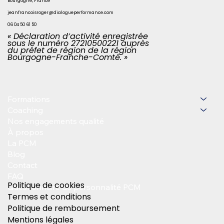
Bourgogne, France
jeanfrancoisroger@dialogueperformance.com
06 04 50 61 50
« Déclaration d’activité enregistrée
sous le numéro 27210500221 auprès
du préfet de région de la région
Bourgogne-Franche-Comté. »
Formations
Coaching
Nos engagements qualité
À propos
La PCM
Blog
Contact
FAQ
Politique de cookies
Questionnaire de personnalité PCM
Termes et conditions
Politique de remboursement
Mentions légales